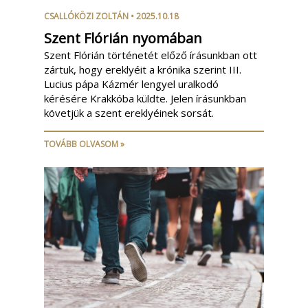
CSALLÓKÖZI ZOLTÁN
• 2025.10.18
Szent Flórián nyomában
Szent Flórián történetét előző írásunkban ott
zártuk, hogy ereklyéit a krónika szerint III.
Lucius pápa Kázmér lengyel uralkodó
kérésére Krakkóba küldte. Jelen írásunkban
követjük a szent ereklyéinek sorsát.
TOVÁBB OLVASOM »