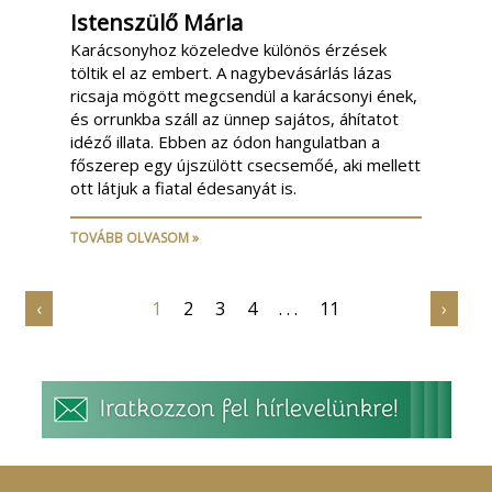
Istenszülő Mária
Karácsonyhoz közeledve különös érzések
töltik el az embert. A nagybevásárlás lázas
ricsaja mögött megcsendül a karácsonyi ének,
és orrunkba száll az ünnep sajátos, áhítatot
idéző illata. Ebben az ódon hangulatban a
főszerep egy újszülött csecsemőé, aki mellett
ott látjuk a fiatal édesanyát is.
TOVÁBB OLVASOM »
‹
1
2
3
4
. . .
11
›