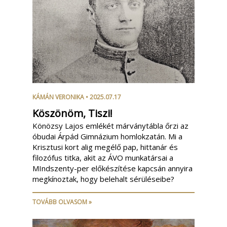
KÁMÁN VERONIKA
• 2025.07.17
Köszönöm, Tiszi!
Könözsy Lajos emlékét márványtábla őrzi az
óbudai Árpád Gimnázium homlokzatán. Mi a
Krisztusi kort alig megélő pap, hittanár és
filozófus titka, akit az ÁVO munkatársai a
MIndszenty-per előkészítése kapcsán annyira
megkínoztak, hogy belehalt sérüléseibe?
TOVÁBB OLVASOM »