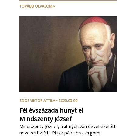
TOVÁBB OLVASOM »
SOÓS VIKTOR ATTILA
• 2025.05.06
Fél évszázada hunyt el
Mindszenty József
Mindszenty József, akit nyolcvan évvel ezelőtt
nevezett ki XII. Piusz pápa esztergomi