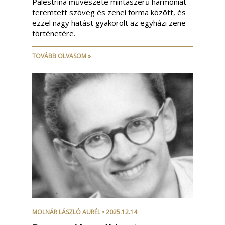
Palestrina művészete mintaszerű harmóniát
teremtett szöveg és zenei forma között, és
ezzel nagy hatást gyakorolt az egyházi zene
történetére.
TOVÁBB OLVASOM »
MOLNÁR LÁSZLÓ AURÉL
• 2025.12.14