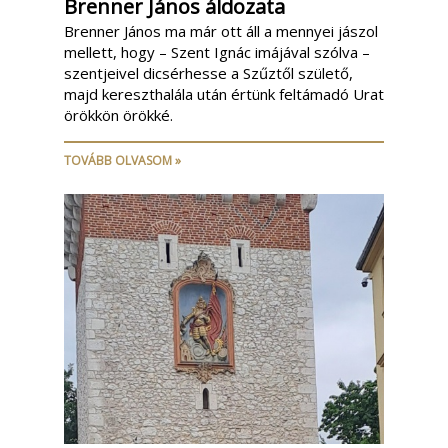
Brenner János áldozata
Brenner János ma már ott áll a mennyei jászol
mellett, hogy – Szent Ignác imájával szólva –
szentjeivel dicsérhesse a Szűztől születő,
majd kereszthalála után értünk feltámadó Urat
örökkön örökké.
TOVÁBB OLVASOM »