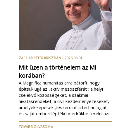
ZACHAR PÉTER KRISZTIÁN
• 2026.06.01
Mit üzen a történelem az MI
korában?
A Magnifica humanitas arra bátorít, hogy
építsük újjá az „aktív mezoszférát”: a helyi
cselekvő közösségeket, a szakmai
hivatásrendeket, a civil kezdeményezéseket,
amelyek képesek „leszerelni” a technológiát
és saját emberi léptékű medrükbe terelni azt.
TOVÁBB OLVASOM »