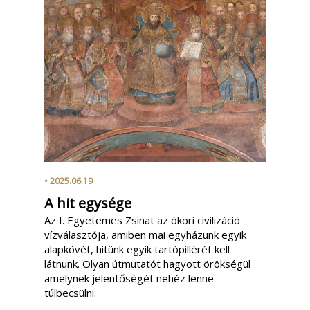
• 2025.06.19
A hit egysége
Az I. Egyetemes Zsinat az ókori civilizáció
vízválasztója, amiben mai egyházunk egyik
alapkövét, hitünk egyik tartópillérét kell
látnunk. Olyan útmutatót hagyott örökségül
amelynek jelentőségét nehéz lenne
túlbecsülni.