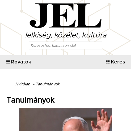
lelkiség, közélet, kultúra
☰
Rovatok
☷
Keres
Nyitólap
»
Tanulmányok
Tanulmányok