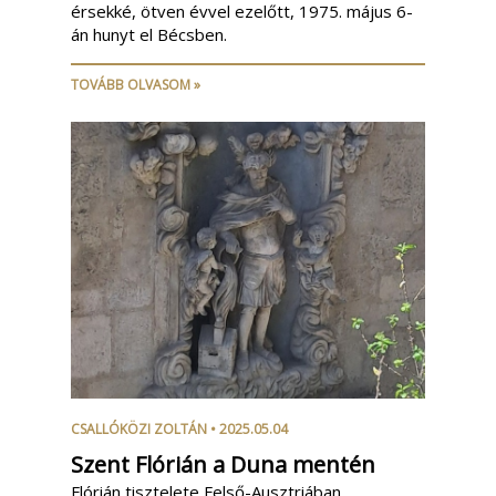
érsekké, ötven évvel ezelőtt, 1975. május 6-
án hunyt el Bécsben.
TOVÁBB OLVASOM »
CSALLÓKÖZI ZOLTÁN
• 2025.05.04
Szent Flórián a Duna mentén
Flórián tisztelete Felső-Ausztriában,