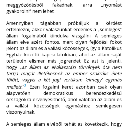
meggyőződésből fakadnak, arra „nyomást
gyakorolni” nem lehet.
Amennyiben tágabban próbáljuk a kérdést
értelmezni, akkor válaszunkat érdemes a „semleges”
állam fogalmából kiindulva vizsgálni. A semleges
állam elve azért fontos, mert olyan fejlődési fokot
jelent az állam és a vallási közösségek, így a Katolikus
Egyház közötti kapcsolatokban, ahol az állam saját
területén elismer más jogrendet. Ez azt is jelenti,
hogy „
az állam az elválasztási törvények óta nem
tartja magát illetékesnek az ember szakrális élete
fölött, vagyis a két jogi vertikum ’elmegy’ egymás
2
mellett.
”
Ezen fogalmi keret azonban csak olyan
alapvetően demokratikus berendezkedésű
országokra érvényesíthető, ahol valóban az állam és
a vallási közösségek egymáshoz semlegesen
viszonyulnak.
A semleges állam elvéből tehát az következik, hogy