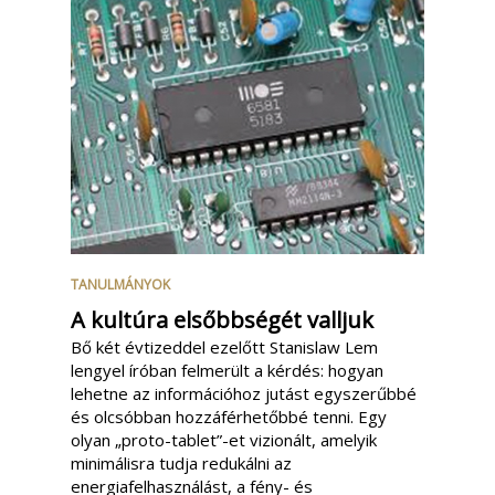
TANULMÁNYOK
A kultúra elsőbbségét valljuk
Bő két évtizeddel ezelőtt Stanislaw Lem
lengyel íróban felmerült a kérdés: hogyan
lehetne az információhoz jutást egyszerűbbé
és olcsóbban hozzáférhetőbbé tenni. Egy
olyan „proto-tablet”-et vizionált, amelyik
minimálisra tudja redukálni az
energiafelhasználást, a fény- és