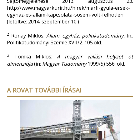
Sajtómegjelenése 2013. augusztus 23.
http://www.magyarkurir.hu/hirek/marfi-gyula-ersek-
egyhaz-es-allam-kapcsolata-sosem-volt-felhotlen
(letöltve: 2014. szeptember 10.)
2
Rónay Miklós:
Állam, egyház, politikatudomány.
In.:
Politikatudományi Szemle XVII/2. 105.old.
3
Tomka Miklós:
A magyar vallási helyzet öt
dimenziója
(in:
Magyar Tudomány
1999/5) 556. old.
A ROVAT TOVÁBBI ÍRÁSAI