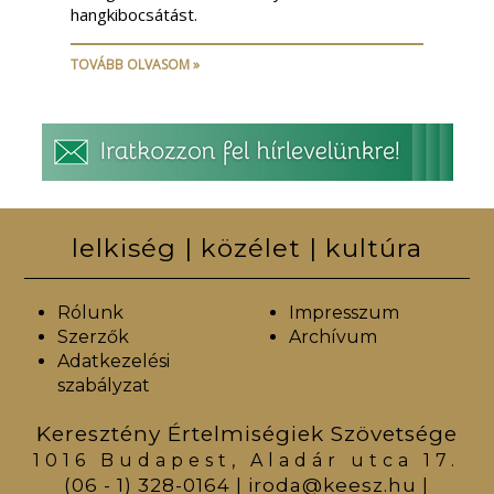
hangkibocsátást.
TOVÁBB OLVASOM »
lelkiség | közélet | kultúra
Rólunk
Impresszum
Szerzők
Archívum
Adatkezelési
szabályzat
Keresztény Értelmiségiek Szövetsége
1016 Budapest, Aladár utca 17.
(06 - 1) 328-0164
|
iroda@keesz.hu
|