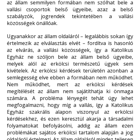
az állam semmilyen formában nem szólhat bele a
vallási csoportok belső ügyeibe, azaz a belső
szabályzók, jogrendek tekintetében a vallási
közösségek önállóak.
Ugyanakkor az állam oldaláról – legalábbis sokan így
értelmezik az elválasztás elvét – fordítva is hasonló
az elvárás, a vallási közösségek, így a Katolikus
Egyház ne szóljon bele az állam belső ügyeibe,
melyek alól az erkölcsi természetű ügyek sem
kivételek. Az erkölcsi kérdések területén azonban a
semlegesség elve ebben a formában nem működhet.
Nem működhet, mert az erkölcsi kérdések
megítélését az állam nem sajátíthatja ki önmaga
számára. A probléma lényegét tehát úgy lehet
megfogalmazni, hogy míg a vallás, így a Katolikus
Egyház szakrális alapon viszonyul az erkölcsi
kérdésekhez, és ezen keresztül akarja a társadalmi
folyamatokat befolyásolni, addig az állam ezen
problémákat sajátos erkölcsi tartalom alapján a jog
oldaláról értelmezi. Az állam oldaláról mindez teljesen