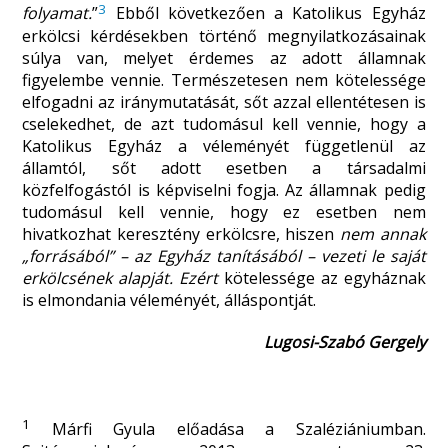
3
folyamat.
”
Ebből következően a Katolikus Egyház
erkölcsi kérdésekben történő megnyilatkozásainak
súlya van, melyet érdemes az adott államnak
figyelembe vennie. Természetesen nem kötelessége
elfogadni az iránymutatását, sőt azzal ellentétesen is
cselekedhet, de azt tudomásul kell vennie, hogy a
Katolikus Egyház a véleményét függetlenül az
államtól, sőt adott esetben a társadalmi
közfelfogástól is képviselni fogja. Az államnak pedig
tudomásul kell vennie, hogy ez esetben nem
hivatkozhat keresztény erkölcsre, hiszen
nem annak
„forrásából” – az Egyház tanításából – vezeti le saját
erkölcsének alapját. Ezért
kötelessége az egyháznak
is elmondania véleményét, álláspontját.
Lugosi-Szabó Gergely
1
Márfi Gyula előadása a Szaléziániumban.