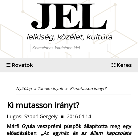
lelkiség, közélet, kultúra
☰
Rovatok
☷
Keres
Nyitólap
»
Tanulmányok
»
Ki mutasson irányt?
Ki mutasson irányt?
Lugosi-Szabó Gergely
■
2016.01.14.
Márfi Gyula veszprémi püspök állapította meg egy
előadásában: „
Az egyház és az állam kapcsolata