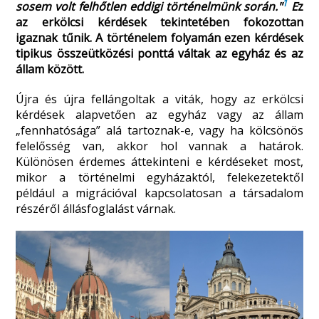
1
sosem volt felhőtlen eddigi történelmünk során."
E
z
az erkölcsi kérdések tekintetében fokozottan
igaznak tűnik. A történelem folyamán ezen kérdések
tipikus összeütközési ponttá váltak az egyház és az
állam között.
Újra és újra fellángoltak a viták, hogy az erkölcsi
kérdések alapvetően az egyház vagy az állam
„fennhatósága” alá tartoznak-e, vagy ha kölcsönös
felelősség van, akkor hol vannak a határok.
Különösen érdemes áttekinteni e kérdéseket most,
mikor a történelmi egyházaktól, felekezetektől
például a migrációval kapcsolatosan a társadalom
részéről állásfoglalást várnak.