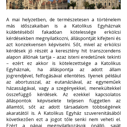
A mai helyzetben, de természetesen a történelem
más időszakaiban is a Katolikus Egyháznak
küldetéséből fakadóan kötelessége erkölcsi
kérdésekben megnyilatkozni, álláspontját kifejteni és
azt konzekvensen képviselni. Sőt, mivel az erkölcsi
kérdések jó részét a keresztény hit transzcendens
alapon állónak tartja – azaz isteni eredetűnek tekinti
– ezért ez akkor is kötelezettsége a Katolikus
Egyháznak, ha álláspontja az adott állam
jogrendjével, felfogásával ellentétes. Ilyenek például
az abortusszal, az eutanáziával, az egyneműek
házasságával, vagy a szegényekkel, menekültekkel
összefüggő kérdések. Az ezekkel kapcsolatos
álláspontok képviselete teljesen független az
államtól, sőt az adott társadalom többségének
akaratától is. A Katolikus Egyház szuverenitásából
következően ezt a jogot tőle senki nem veheti el.
Ezért a pápai megnyilatkozások önálló, saját