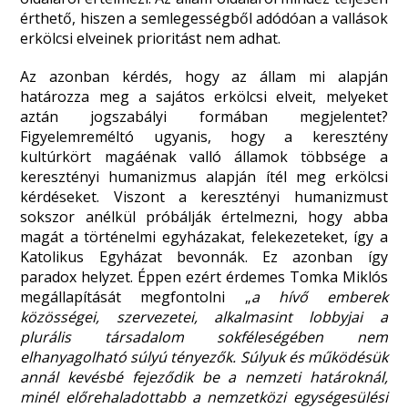
érthető, hiszen a semlegességből adódóan a vallások
erkölcsi elveinek prioritást nem adhat.
Az azonban kérdés, hogy az állam mi alapján
határozza meg a sajátos erkölcsi elveit, melyeket
aztán jogszabályi formában megjelentet?
Figyelemreméltó ugyanis, hogy a keresztény
kultúrkört magáénak valló államok többsége a
keresztényi humanizmus alapján ítél meg erkölcsi
kérdéseket. Viszont a keresztényi humanizmust
sokszor anélkül próbálják értelmezni, hogy abba
magát a történelmi egyházakat, felekezeteket, így a
Katolikus Egyházat bevonnák. Ez azonban így
paradox helyzet. Éppen ezért érdemes Tomka Miklós
megállapítását megfontolni „
a hívő emberek
közösségei, szervezetei, alkalmasint lobbyjai a
plurális társadalom sokféleségében nem
elhanyagolható súlyú tényezők. Súlyuk és működésük
annál kevésbé fejeződik be a nemzeti határoknál,
minél előrehaladottabb a nemzetközi egységesülési