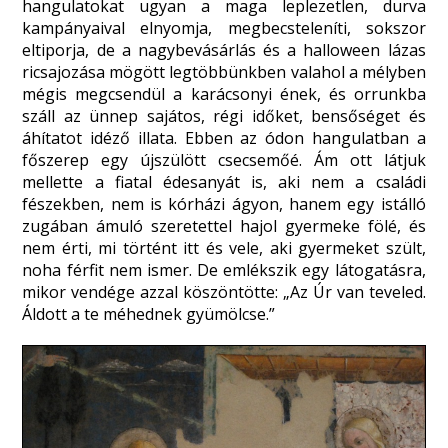
hangulatokat ugyan a maga leplezetlen, durva
kampányaival elnyomja, megbecsteleníti, sokszor
eltiporja, de a nagybevásárlás és a halloween lázas
ricsajozása mögött legtöbbünkben valahol a mélyben
mégis megcsendül a karácsonyi ének, és orrunkba
száll az ünnep sajátos, régi időket, bensőséget és
áhítatot idéző illata. Ebben az ódon hangulatban a
főszerep egy újszülött csecsemőé. Ám ott látjuk
mellette a fiatal édesanyát is, aki nem a családi
fészekben, nem is kórházi ágyon, hanem egy istálló
zugában ámuló szeretettel hajol gyermeke fölé, és
nem érti, mi történt itt és vele, aki gyermeket szült,
noha férfit nem ismer. De emlékszik egy látogatásra,
mikor vendége azzal köszöntötte: „Az Úr van teveled.
Áldott a te méhednek gyümölcse.”