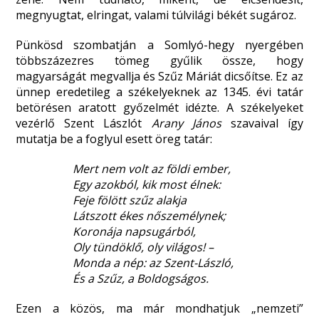
megnyugtat, elringat, valami túlvilági békét sugároz.
Pünkösd szombatján a Somlyó-hegy nyergében
többszázezres tömeg gyűlik össze, hogy
magyarságát megvallja és Szűz Máriát dicsőítse. Ez az
ünnep eredetileg a székelyeknek az 1345. évi tatár
betörésen aratott győzelmét idézte. A székelyeket
vezérlő Szent Lászlót
Arany János
szavaival így
mutatja be a foglyul esett öreg tatár:
Mert nem volt az földi ember,
Egy azokból, kik most élnek:
Feje fölött szűz alakja
Látszott ékes nőszemélynek;
Koronája napsugárból,
Oly tündöklő, oly világos! –
Monda a nép: az Szent-László,
És a Szűz, a Boldogságos.
Ezen a közös, ma már mondhatjuk „nemzeti”