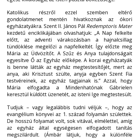
Katolikus részről ezzel szemben eltérő
gondolatmenet mentén hivatkoznak az ókori
egyházatyákra. Szent II. János Pál
Redemptoris Mater
kezdetű enciklikájában olvashatjuk: „A Nap felkelte
előtt, az adventi várakozásban a hajnalcsillag
tündöklése megelőzi a napfelkeltét. Így előzte meg
Mária az Üdvözítőt. A Szűz és Anya tulajdonságait
egyesítve Ő az Egyház előképe. A korai egyházatyák
is benne látták az egyház megtestesítőjét, mert az
anya, aki Krisztust szülte, anyja egyben Szent Fia
testvéreinek, az egyház tagjainak is.” Azzal, hogy
Mária elfogadta a Mindenhatónak Gábrielen
keresztül küldött üzenetét, az isteni Ige megtestesült.
Tudjuk – vagy legalábbis tudni véljük –, hogy az
evangélium könyvei az 1. század folyamán születtek.
De hosszú folyamat volt, sok vitával, elmélettel, amíg
az egyház által egységesen elfogadott tanítás
megszilárdult. (Ámbár látjuk, hogy a különféle