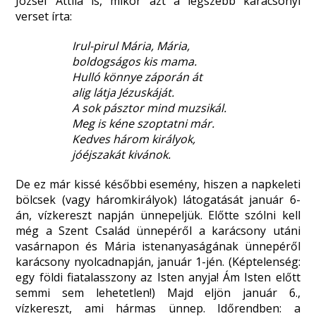
József Attila is, mikor azt a legszebb karácsonyi
verset írta:
Irul-pirul Mária, Mária,
boldogságos kis mama.
Hulló könnye záporán át
alig látja Jézuskáját.
A sok pásztor mind muzsikál.
Meg is kéne szoptatni már.
Kedves három királyok,
jóéjszakát kivánok.
De ez már kissé későbbi esemény, hiszen a napkeleti
bölcsek (vagy háromkirályok) látogatását január 6-
án, vízkereszt napján ünnepeljük. Előtte szólni kell
még a Szent Család ünnepéről a karácsony utáni
vasárnapon és Mária istenanyaságának ünnepéről
karácsony nyolcadnapján, január 1-jén. (Képtelenség:
egy földi fiatalasszony az Isten anyja! Ám Isten előtt
semmi sem lehetetlen!) Majd eljön január 6.,
vízkereszt, ami hármas ünnep. Időrendben: a