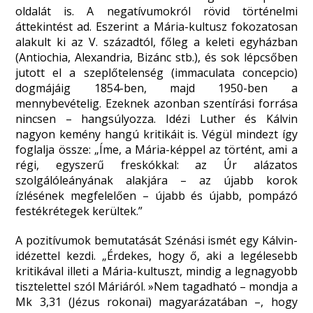
oldalát is. A negatívumokról rövid történelmi
áttekintést ad. Eszerint a Mária-kultusz fokozatosan
alakult ki az V. századtól, főleg a keleti egyházban
(Antiochia, Alexandria, Bizánc stb.), és sok lépcsőben
jutott el a szeplőtelenség (immaculata concepcio)
dogmájáig 1854-ben, majd 1950-ben a
mennybevételig. Ezeknek azonban szentírási forrása
nincsen – hangsúlyozza. Idézi Luther és Kálvin
nagyon kemény hangú kritikáit is. Végül mindezt így
foglalja össze: „Íme, a Mária-képpel az történt, ami a
régi, egyszerű freskókkal: az Úr alázatos
szolgálóleányának alakjára – az újabb korok
ízlésének megfelelően – újabb és újabb, pompázó
festékrétegek kerültek.”
A pozitívumok bemutatását Szénási ismét egy Kálvin-
idézettel kezdi. „Érdekes, hogy ő, aki a legélesebb
kritikával illeti a Mária-kultuszt, mindig a legnagyobb
tisztelettel szól Máriáról. »Nem tagadható – mondja a
Mk 3,31 (Jézus rokonai) magyarázatában –, hogy