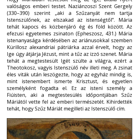
valóságos emberi testet. Naziánzoszi Szent Gergely
(330–390) szerint „aki a Szűzanyát nem tartja
Istenszülőnek, az elszakad az istenségtől”. Mária
tehát kapocs és közbenjáró ég és föld között. Az
efezusi egyetemes zsinaton (Epheszosz, 431.) Mária
istenanyasága kérdésében az ariánusokkal szemben
Kürillosz alexandriai pátriárka azzal érvelt, hogy az
Ige úgy átjárja Jézust, mint a tűz az izzó szenet. Mária
tehát a megtestesült Igét szülte a világra, ezért a
Theotokosz, vagyis Istenszülő név illeti meg. A zsinat
éles viták után leszögezte, hogy az egyház mindig is,
mint istenembert ismerte Krisztust, és egyetlen
személyként fogadta el. Ez az isteni személy a
Fiúisten, aki a megtestesülés időpontjában Szűz
Máriától vette fel az emberi természetét. Kihirdették
tehát, hogy Szűz Máriát megilleti az Istenszülő cím.