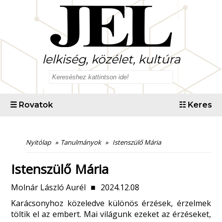
lelkiség, közélet, kultúra
☰
Rovatok
☷
Keres
Nyitólap
»
Tanulmányok
»
Istenszülő Mária
Istenszülő Mária
Molnár László Aurél
■
2024.12.08
Karácsonyhoz közeledve különös érzések, érzelmek
töltik el az embert. Mai világunk ezeket az érzéseket,