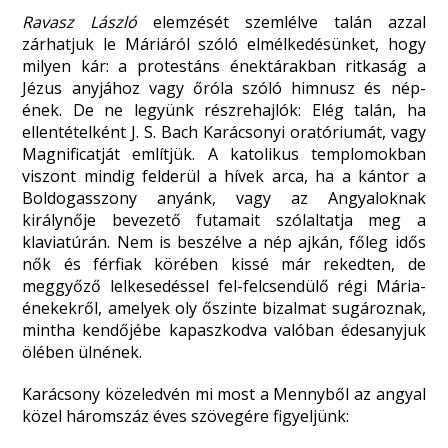
Ravasz László
elemzését szemlélve talán azzal
zárhatjuk le Máriáról szóló elmélkedésünket, hogy
milyen kár: a protestáns énektárakban ritkaság a
Jézus anyjához vagy őróla szóló himnusz és nép-
ének. De ne legyünk részrehajlók: Elég talán, ha
ellentételként J. S. Bach Karácsonyi oratóriumát, vagy
Magnificatját említjük. A katolikus templomokban
viszont mindig felderül a hívek arca, ha a kántor a
Boldogasszony anyánk, vagy az Angyaloknak
királynője bevezető futamait szólaltatja meg a
klaviatúrán. Nem is beszélve a nép ajkán, főleg idős
nők és férfiak körében kissé már rekedten, de
meggyőző lelkesedéssel fel-felcsendülő régi Mária-
énekekről, amelyek oly őszinte bizalmat sugároznak,
mintha kendőjébe kapaszkodva valóban édesanyjuk
ölében ülnének.
Karácsony közeledvén mi most a Mennyből az angyal
közel háromszáz éves szövegére figyeljünk: