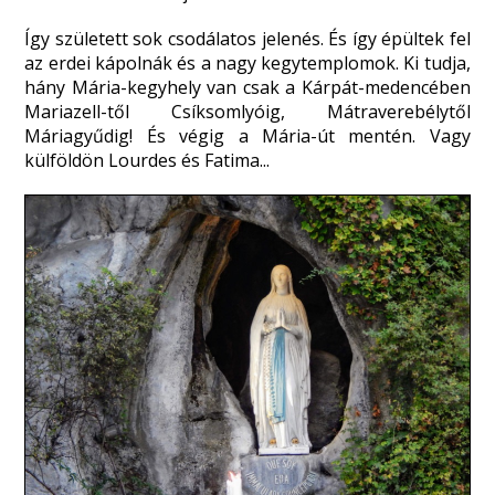
Így született sok csodálatos jelenés. És így épültek fel
az erdei kápolnák és a nagy kegytemplomok. Ki tudja,
hány Mária-kegyhely van csak a Kárpát-medencében
Mariazell-től Csíksomlyóig, Mátraverebélytől
Máriagyűdig! És végig a Mária-út mentén. Vagy
külföldön Lourdes és Fatima...