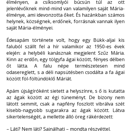
élményen, a csíksomlyói búcsún túl az ott
jelenlévőknek mind-mind van valamilyen saját Mária-
élménye, ami idevonzotta őket. És hazánkban számos
helynek, községnek, erdőnek, forrásnak vannak ilyen
saját Mária-élményei.
Édesapám története volt, hogy egy Bükk-aljai kis
faluból szállt fel a hír valamikor az 1950-es évek
elején: a helybéli kanásznak megjelent Szűz Mária.
Kinn az erdőn, egy tölgyfa ágai között, fényes délben
őt látta. A falu népe természetesen mind
odasereglett, s a déli napsütésben csodálta a fa ágai
között föl-föltündöklő Máriát.
Apám újságíróként sietett a helyszínre, s ő is kutatta
az ágak között az égi tüneményt. De bizony nem
látott semmit, csak a napfény foszlott vibrálva szét
kisebb-nagyobb sugarakra az ágak között. Látva
sikertelenségét, a mellette álló öreg rákérdezett:
– Láti? Nem láti? Sajnálhati – mondta részvéttel.