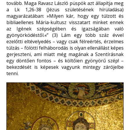
tovább. Maga Ravasz László püspök azt állapítja meg
a Lk 1,26-38 (Jézus születésének hírüladása)
magyarázatában: »Milyen kár, hogy egy túlzott és
bibliaellenes Mária-kultusz visszatart minket ennek
az Igének szépségében és igazságában való
gyönyörködéstől.«” (3) Lám egy több száz évvel
ezelőtti eltévelyedés – vagy csak félreértés, érzelmes
túlzás – fölötti felháborodás is olyan ellenállást képes
gerjeszteni, ami miatt még magának a Szentírásnak
egy döntően fontos – és költőien gyönyörű szép! –
bekezdését is képesek vagyunk mintegy zárójelbe
tenni.