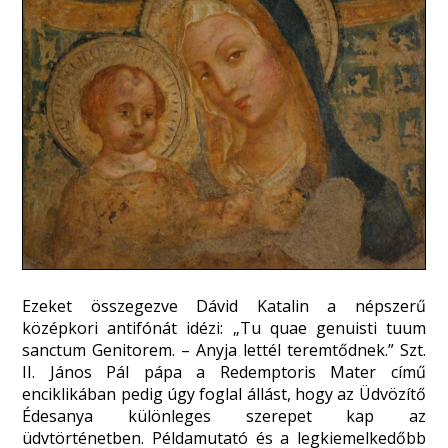
Ezeket összegezve Dávid Katalin a népszerű
középkori antifónát idézi: „Tu quae genuisti tuum
sanctum Genitorem. – Anyja lettél teremtődnek.” Szt.
II. János Pál pápa a Redemptoris Mater című
enciklikában pedig úgy foglal állást, hogy az Üdvözítő
Édesanya különleges szerepet kap az
üdvtörténetben. Példamutató és a legkiemelkedőbb