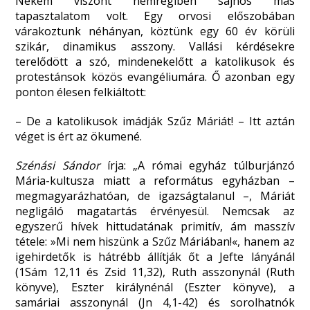
Nekem viszont nemrégiben sajnos más
tapasztalatom volt. Egy orvosi előszobában
várakoztunk néhányan, köztünk egy 60 év körüli
szikár, dinamikus asszony. Vallási kérdésekre
terelődött a szó, mindenekelőtt a katolikusok és
protestánsok közös evangéliumára. Ő azonban egy
ponton élesen felkiáltott:
– De a katolikusok imádják Szűz Máriát! – Itt aztán
véget is ért az ökumené.
Szénási Sándor
írja: „A római egyház túlburjánzó
Mária-kultusza miatt a református egyházban –
megmagyarázhatóan, de igazságtalanul –, Máriát
negligáló magatartás érvényesül. Nemcsak az
egyszerű hívek hittudatának primitív, ám masszív
tétele: »Mi nem hiszünk a Szűz Máriában!«, hanem az
igehirdetők is hátrébb állítják őt a Jefte lányánál
(1Sám 12,11 és Zsid 11,32), Ruth asszonynál (Ruth
könyve), Eszter királynénál (Eszter könyve), a
samáriai asszonynál (Jn 4,1-42) és sorolhatnók