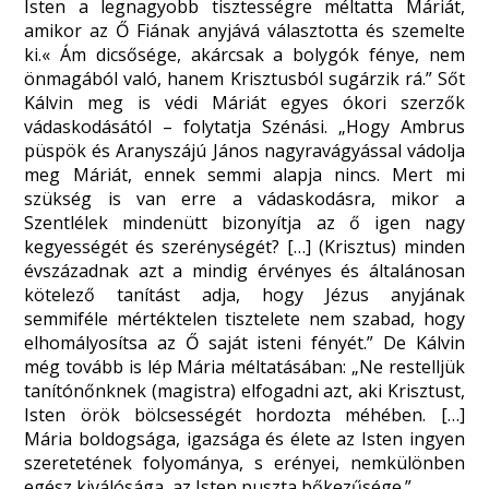
Isten a legnagyobb tisztességre méltatta Máriát,
amikor az Ő Fiának anyjává választotta és szemelte
ki.« Ám dicsősége, akárcsak a bolygók fénye, nem
önmagából való, hanem Krisztusból sugárzik rá.” Sőt
Kálvin meg is védi Máriát egyes ókori szerzők
vádaskodásától – folytatja Szénási. „Hogy Ambrus
püspök és Aranyszájú János nagyravágyással vádolja
meg Máriát, ennek semmi alapja nincs. Mert mi
szükség is van erre a vádaskodásra, mikor a
Szentlélek mindenütt bizonyítja az ő igen nagy
kegyességét és szerénységét? […] (Krisztus) minden
évszázadnak azt a mindig érvényes és általánosan
kötelező tanítást adja, hogy Jézus anyjának
semmiféle mértéktelen tisztelete nem szabad, hogy
elhomályosítsa az Ő saját isteni fényét.” De Kálvin
még tovább is lép Mária méltatásában: „Ne restelljük
tanítónőnknek (magistra) elfogadni azt, aki Krisztust,
Isten örök bölcsességét hordozta méhében. […]
Mária boldogsága, igazsága és élete az Isten ingyen
szeretetének folyománya, s erényei, nemkülönben
egész kiválósága, az Isten puszta bőkezűsége.”