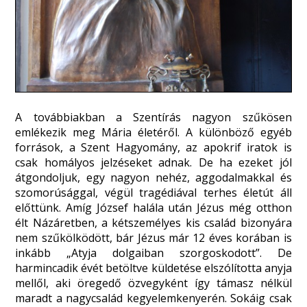
A továbbiakban a Szentírás nagyon szűkösen
emlékezik meg Mária életéről. A különböző egyéb
források, a Szent Hagyomány, az apokrif iratok is
csak homályos jelzéseket adnak. De ha ezeket jól
átgondoljuk, egy nagyon nehéz, aggodalmakkal és
szomorúsággal, végül tragédiával terhes életút áll
előttünk. Amíg József halála után Jézus még otthon
élt Názáretben, a kétszemélyes kis család bizonyára
nem szűkölködött, bár Jézus már 12 éves korában is
inkább „Atyja dolgaiban szorgoskodott”. De
harmincadik évét betöltve küldetése elszólította anyja
mellől, aki öregedő özvegyként így támasz nélkül
maradt a nagycsalád kegyelemkenyerén. Sokáig csak