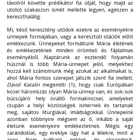
távolról követte prédikátor fia útját, hogy majd az
utolsó szakaszon ismét mellette legyen, egészen a
kereszthalálig.
Mi, késő keresztény utódok ezekre az eseményekre
ünnepek formájában, vagy a keresztúti stációk előtt
emlékezünk. Ünnepeket formáltunk Mária életének
és emlékezetének minden örömteli és fájdalmas
eseményéből. Naptárunk az esztendő folyamán
húsznál is több Mária-ünnepet jelöl, melyekhez
hozzá kell számolnunk még azokat az alkalmakat is,
ahol Mária fontos szerepet játszik szent fia mellett.
Dávid Katalin
megemlíti (1), hogy csak Európában
közel háromszáz olyan Mária-ünnep van, és sok-sok
búcsújáró hely önálló formakinccsel, amelyeket
csupán a helyi közösségek ismernek és tartanak
meg, sajátos liturgiával, imádságokkal. Ünnepeink
azonban többnyire mégsem az ő, inkább a saját
életünk eseményeire emlékeztetnek. Mégis egy
zarándoklat, egy ereklye úgy hat a lélekre, mint a
zene. Nem tudható, miként, de elcsendesít,