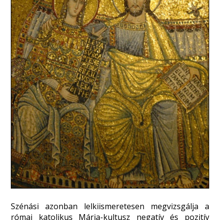
Szénási azonban lelkiismeretesen megvizsgálja a
római katolikus Mária-kultusz negatív és pozitív