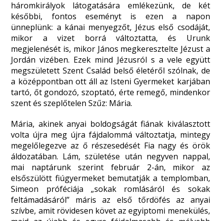
háromkirályok látogatására emlékezünk, de két
későbbi, fontos eseményt is ezen a napon
ünneplünk: a kánai menyegzőt, Jézus első csodáját,
mikor a vizet borrá változtatta, és Urunk
megjelenését is, mikor János megkeresztelte Jézust a
Jordán vizében. Ezek mind Jézusról s a vele együtt
megszületett Szent Család belső életéről szólnak, de
a középpontban ott áll az Isteni Gyermeket karjában
tartó, őt gondozó, szoptató, érte remegő, mindenkor
szent és szeplőtelen Szűz: Mária.
Mária, akinek anyai boldogságát fiának kiválasztott
volta újra meg újra fájdalommá változtatja, mintegy
megelőlegezve az ő részesedését Fia nagy és örök
áldozatában. Lám, születése után negyven nappal,
mai naptárunk szerint február 2-án, mikor az
elsőszülött fiúgyermeket bemutatják a templomban,
Simeon próféciája „sokak romlásáról és sokak
feltámadásáról” máris az első tőrdöfés az anyai
szívbe, amit rövidesen követ az egyiptomi menekülés,