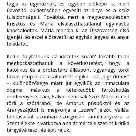
tagja az egyháznak, és egyben előképe is, mert
üdvözítő küldetésében egyesíti az anya és a szűz
tulajdonságait. Továbbá, mert a megtestesülésben
Krisztus és Mária elválaszthatatlanul egymásba
kapcsolódtak. Mária mondja ki az Újszövetség első
igenjét, és ezzel előrevetíti az egyház jegyesi és anyai
feladatát.
Kell-e folytatnunk az idézetek sorát? Inkább talán
megkockáztathatjuk a következtetést, hogy a
katolikus és a protestáns álláspont ugyanegy tőről
fakad, csupán az alkalmazott logika – az „algoritmus”
– különbözősége miatt jut egyikük az immaculata
dogma, másikuk a kételkedőbb tartózkodás
eredményére. Lám, Kálvin nemcsak Szűz Mária címeit
törli a szótárából, de Ambrus püspöktől és az
Aranyszájútól is megvonja a
„szent”
jelzőt. Vallási
tanításaikat azonban szorgosan tanulmányozza, a
Szentlélekre hivatkozva a saját mércéje szerint kritika
tárgyává teszi, és épít rájuk.