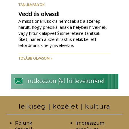
TANULMÁNYOK
Vedd és olvasd!
A misszionáriusokra nemcsak az a szerep
hárult, hogy prédikáljanak a helybeli híveknek,
vagy hitünk alapvető ismereteire tanítsák
őket, hanem a Szentírást is nekik kellett
lefordítaniuk helyi nyelvekre.
TOVÁBB OLVASOM »
lelkiség | közélet | kultúra
Rólunk
Impresszum