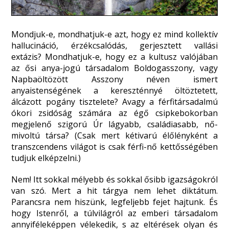
Mondjuk-e, mondhatjuk-e azt, hogy ez mind kollektív
hallucináció, érzékcsalódás, gerjesztett vallási
extázis? Mondhatjuk-e, hogy ez a kultusz valójában
az ősi anya-jogú társadalom Boldogasszony, vagy
Napbaöltözött Asszony néven ismert
anyaistenségének a kereszténnyé öltöztetett,
álcázott pogány tisztelete? Avagy a férfitársadalmú
ókori zsidóság számára az égő csipkebokorban
megjelenő szigorú Úr lágyabb, családiasabb, nő-
mivoltú társa? (Csak mert kétivarú élőlényként a
transzcendens világot is csak férfi-nő kettősségében
tudjuk elképzelni.)
Nem! Itt sokkal mélyebb és sokkal ősibb igazságokról
van szó. Mert a hit tárgya nem lehet diktátum.
Parancsra nem hiszünk, legfeljebb fejet hajtunk. És
hogy Istenről, a túlvilágról az emberi társadalom
annyiféleképpen vélekedik, s az eltérések olyan és