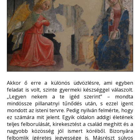
Akkor ő erre a különös üdvözlésre, ami egyben
feladat is volt, szinte gyermeki készséggel válaszolt.
„Legyen nekem a te igéd szerint” – mondta
mindössze pillanatnyi tűnődés után, s ezzel igent
mondott az isteni tervre. Pedig nyilván felmérte, hogy
ez számára mit jelent. Egyik oldalon addigi életének
teljes felborulását, kirekesztést a család meghitt és a
nagyobb közösség jól ismert köréből. Bizonyára
felbomlik ígéretes jegyessége is. Másrészt súlyos