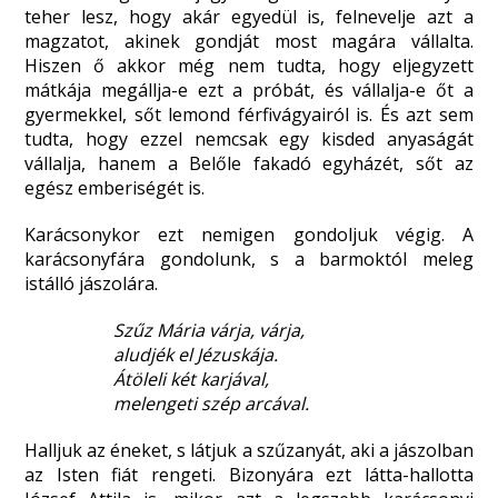
teher lesz, hogy akár egyedül is, felnevelje azt a
magzatot, akinek gondját most magára vállalta.
Hiszen ő akkor még nem tudta, hogy eljegyzett
mátkája megállja-e ezt a próbát, és vállalja-e őt a
gyermekkel, sőt lemond férfivágyairól is. És azt sem
tudta, hogy ezzel nemcsak egy kisded anyaságát
vállalja, hanem a Belőle fakadó egyházét, sőt az
egész emberiségét is.
Karácsonykor ezt nemigen gondoljuk végig. A
karácsonyfára gondolunk, s a barmoktól meleg
istálló jászolára.
Szűz Mária várja, várja,
aludjék el Jézuskája.
Átöleli két karjával,
melengeti szép arcával.
Halljuk az éneket, s látjuk a szűzanyát, aki a jászolban
az Isten fiát rengeti. Bizonyára ezt látta-hallotta