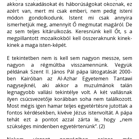
akkora szakadásokat és háborúságokat okoznak, ez
azért van, mert mi csak emberi, nem pedig isteni
módon gondolkodunk. Istent mi csak annyira
ismerhetjük meg, amennyit Ő megmutat magáról. De
az sem teljes kitárulkozás. Keresnünk kell Őt, s a
megpillantott mozaikokból kell összeraknunk kinek-
kinek a maga isten-képét.
E tekintetben nem is kell sem nagyon messze, sem
nagyon a régmúltba visszamennünk. Vegyük
példának Szent II. János Pál pápa látogatását 2000-
ben Kairóban az Al-Azhar Egyetemen Tantawi
nagysejknél, aki akkor a muzulmánok talán
legnagyobb vallási tekintélye volt. A két vallásnak
ilyen csúcsvezetője korábban soha nem találkozott.
Most mégis igen hamar teljes egyetértésre jutottak a
fontos kérdésekben, kivéve Jézus istenvoltát. A pápa
tehát ezt a pontot azzal zárta le, hogy „nem
szükséges mindenben egyetértenünk”. (2)