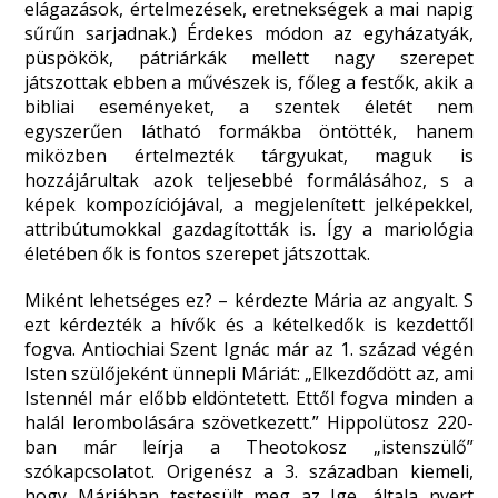
elágazások, értelmezések, eretnekségek a mai napig
sűrűn sarjadnak.) Érdekes módon az egyházatyák,
püspökök, pátriárkák mellett nagy szerepet
játszottak ebben a művészek is, főleg a festők, akik a
bibliai eseményeket, a szentek életét nem
egyszerűen látható formákba öntötték, hanem
miközben értelmezték tárgyukat, maguk is
hozzájárultak azok teljesebbé formálásához, s a
képek kompozíciójával, a megjelenített jelképekkel,
attribútumokkal gazdagították is. Így a mariológia
életében ők is fontos szerepet játszottak.
Miként lehetséges ez? – kérdezte Mária az angyalt. S
ezt kérdezték a hívők és a kételkedők is kezdettől
fogva. Antiochiai Szent Ignác már az 1. század végén
Isten szülőjeként ünnepli Máriát: „Elkezdődött az, ami
Istennél már előbb eldöntetett. Ettől fogva minden a
halál lerombolására szövetkezett.” Hippolütosz 220-
ban már leírja a Theotokosz „istenszülő”
szókapcsolatot. Origenész a 3. században kiemeli,
hogy Máriában testesült meg az Ige, általa nyert