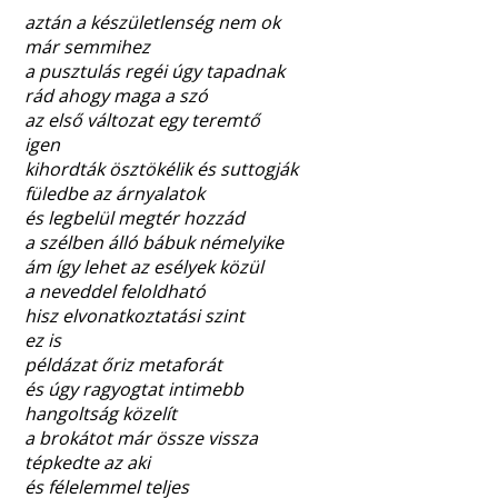
aztán a készületlenség nem ok
már semmihez
a pusztulás regéi úgy tapadnak
rád ahogy maga a szó
az első változat egy teremtő
igen
kihordták ösztökélik és suttogják
füledbe az árnyalatok
és legbelül megtér hozzád
a szélben álló bábuk némelyike
ám így lehet az esélyek közül
a neveddel feloldható
hisz elvonatkoztatási szint
ez is
példázat őriz metaforát
és úgy ragyogtat intimebb
hangoltság közelít
a brokátot már össze vissza
tépkedte az aki
és félelemmel teljes