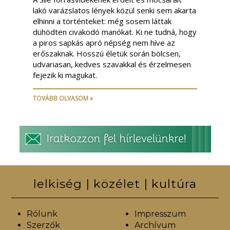
lakó varázslatos lények közül senki sem akarta
elhinni a történteket: még sosem láttak
dühödten civakodó manókat. Ki ne tudná, hogy
a piros sapkás apró népség nem híve az
erőszaknak. Hosszú életük során bölcsen,
udvariasan, kedves szavakkal és érzelmesen
fejezik ki magukat.
TOVÁBB OLVASOM »
lelkiség | közélet | kultúra
Rólunk
Impresszum
Szerzők
Archívum