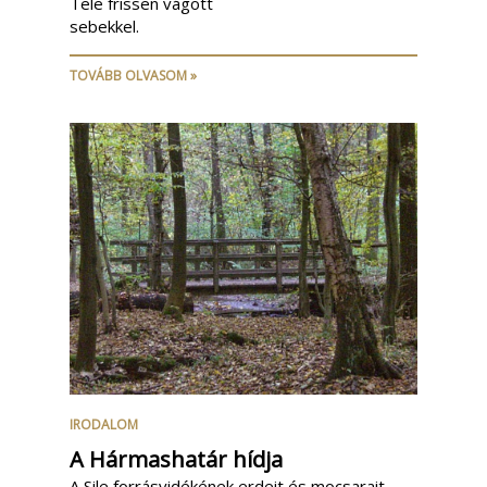
Tele frissen vágott
sebekkel.
TOVÁBB OLVASOM »
IRODALOM
A Hármashatár hídja
A Sile forrásvidékének erdeit és mocsarait