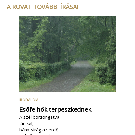
A ROVAT TOVÁBBI ÍRÁSAI
IRODALOM
Esőfelhők terpeszkednek
A szél borzongatva
jár-kel,
bánatvirág az erdő.