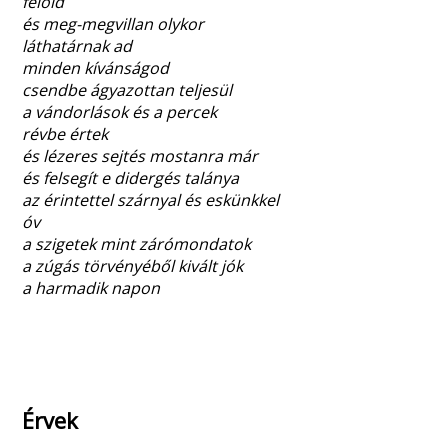
felold
és meg-megvillan olykor
láthatárnak ad
minden kívánságod
csendbe ágyazottan teljesül
a vándorlások és a percek
révbe értek
és lézeres sejtés mostanra már
és felsegít e didergés talánya
az érintettel szárnyal és eskünkkel
óv
a szigetek mint zárómondatok
a zúgás törvényéből kivált jók
a harmadik napon
Érvek