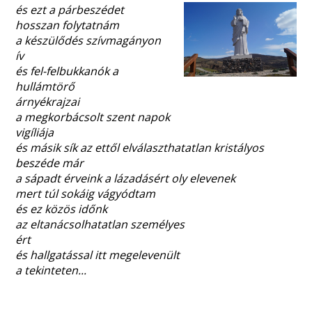
és ezt a párbeszédet
hosszan folytatnám
a készülődés szívmagányon
ív
és fel-felbukkanók a
hullámtörő
árnyékrajzai
a megkorbácsolt szent napok
vigíliája
és másik sík az ettől elválaszthatatlan kristályos
beszéde már
a sápadt érveink a lázadásért oly elevenek
mert túl sokáig vágyódtam
és ez közös időnk
az eltanácsolhatatlan személyes
ért
és hallgatással itt megelevenült
a tekinteten...