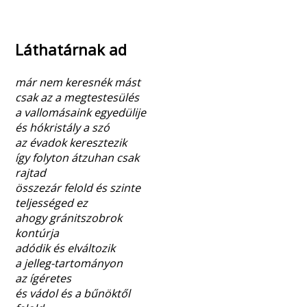
Láthatárnak ad
már nem keresnék mást
csak az a megtestesülés
a vallomásaink egyedülije
és hókristály a szó
az évadok keresztezik
így folyton átzuhan csak
rajtad
összezár felold és szinte
teljességed ez
ahogy gránitszobrok
kontúrja
adódik és elváltozik
a jelleg-tartományon
az ígéretes
és vádol és a bűnöktől