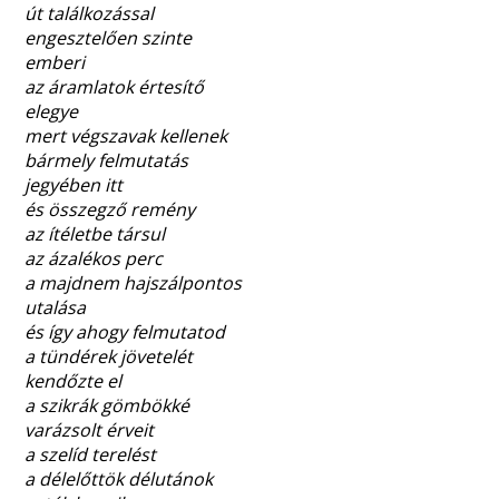
út találkozással
engesztelően szinte
emberi
az áramlatok értesítő
elegye
mert végszavak kellenek
bármely felmutatás
jegyében itt
és összegző remény
az ítéletbe társul
az ázalékos perc
a majdnem hajszálpontos
utalása
és így ahogy felmutatod
a tündérek jövetelét
kendőzte el
a szikrák gömbökké
varázsolt érveit
a szelíd terelést
a délelőttök délutánok