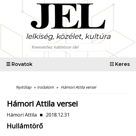
lelkiség, közélet, kultúra
☰
Rovatok
☷
Keres
Nyitólap
»
Irodalom
»
Hámori Attila versei
Hámori Attila versei
Hámori Attila
■
2018.12.31
Hullámtörő