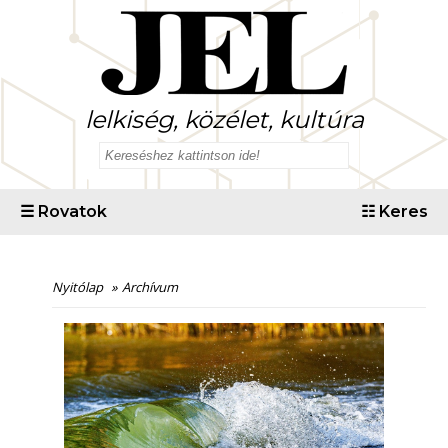
lelkiség, közélet, kultúra
☰
Rovatok
☷
Keres
Nyitólap
»
Archívum