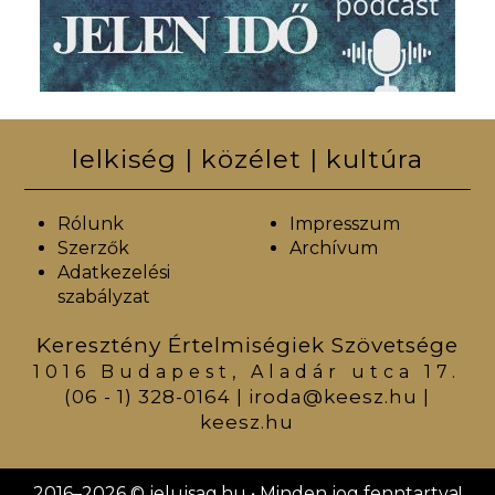
lelkiség | közélet | kultúra
Rólunk
Impresszum
Szerzők
Archívum
Adatkezelési
szabályzat
Keresztény Értelmiségiek Szövetsége
1016 Budapest, Aladár utca 17.
(06 - 1) 328-0164
|
iroda@keesz.hu
|
keesz.hu
2016–2026 © jelujsag.hu • Minden jog fenntartva!