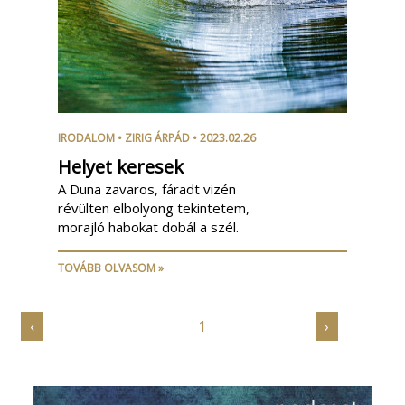
IRODALOM
•
ZIRIG ÁRPÁD
• 2023.02.26
Helyet keresek
A Duna zavaros, fáradt vizén
révülten elbolyong tekintetem,
morajló habokat dobál a szél.
TOVÁBB OLVASOM »
‹
1
›