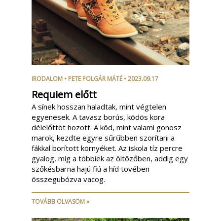
IRODALOM
•
PETE POLGÁR MÁTÉ
• 2023.09.17
Requiem előtt
A sínek hosszan haladtak, mint végtelen
egyenesek. A tavasz borús, ködös kora
délelőttöt hozott. A köd, mint valami gonosz
marok, kezdte egyre sűrűbben szorítani a
fákkal borított környéket. Az iskola tíz percre
gyalog, míg a többiek az öltözőben, addig egy
szőkésbarna hajú fiú a híd tövében
összegubózva vacog.
TOVÁBB OLVASOM »