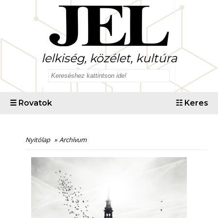
lelkiség, közélet, kultúra
☰
Rovatok
☷
Keres
Nyitólap
»
Archívum