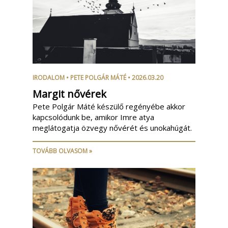
IRODALOM
•
PETE POLGÁR MÁTÉ
• 2026.03.20
Margit nővérek
Pete Polgár Máté készülő regényébe akkor
kapcsolódunk be, amikor Imre atya
meglátogatja özvegy nővérét és unokahúgát.
TOVÁBB OLVASOM »