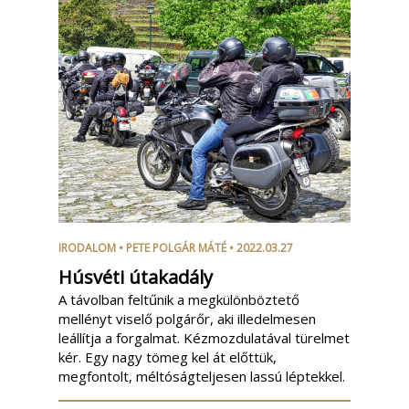
IRODALOM
•
PETE POLGÁR MÁTÉ
• 2022.03.27
Húsvéti útakadály
A távolban feltűnik a megkülönböztető
mellényt viselő polgárőr, aki illedelmesen
leállítja a forgalmat. Kézmozdulatával türelmet
kér. Egy nagy tömeg kel át előttük,
megfontolt, méltóságteljesen lassú léptekkel.