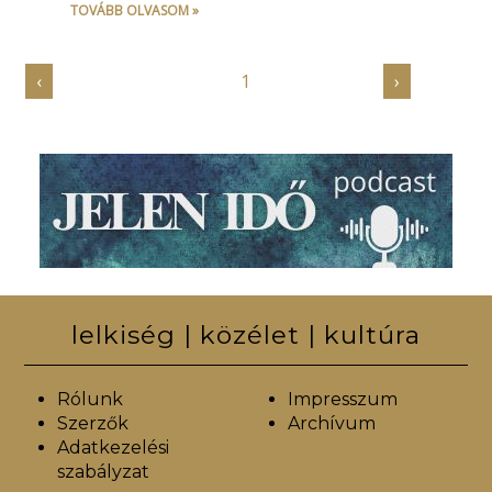
TOVÁBB OLVASOM »
‹
1
›
lelkiség | közélet | kultúra
Rólunk
Impresszum
Szerzők
Archívum
Adatkezelési
szabályzat