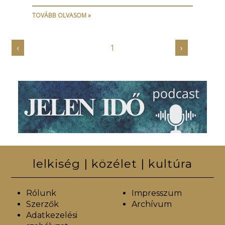
TOVÁBB OLVASOM »
‹
1
›
lelkiség | közélet | kultúra
Rólunk
Impresszum
Szerzők
Archívum
Adatkezelési