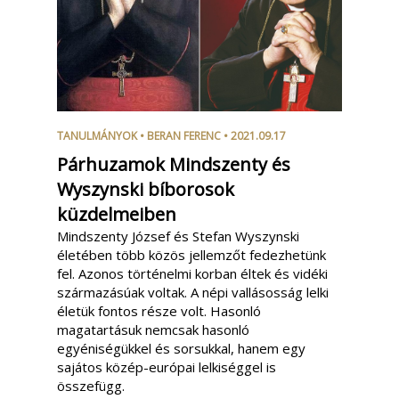
TANULMÁNYOK
•
BERAN FERENC
• 2021.09.17
Párhuzamok Mindszenty és
Wyszynski bíborosok
küzdelmeiben
Mindszenty József és Stefan Wyszynski
életében több közös jellemzőt fedezhetünk
fel. Azonos történelmi korban éltek és vidéki
származásúak voltak. A népi vallásosság lelki
életük fontos része volt. Hasonló
magatartásuk nemcsak hasonló
egyéniségükkel és sorsukkal, hanem egy
sajátos közép-európai lelkiséggel is
összefügg.