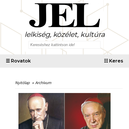
lelkiség, közélet, kultúra
☰
Rovatok
☷
Keres
Nyitólap
»
Archívum