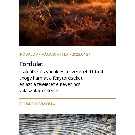
IRODALOM
•
HÁMORI ATTILA
• 2023.04.24
Fordulat
csak állsz és várlak és a szeretet itt talál
ahogy harmat a fénytöréseket
és azt a feleletet e nevenincs
válaszok közelében
TOVÁBB OLVASOM »