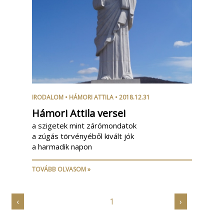
IRODALOM
•
HÁMORI ATTILA
• 2018.12.31
Hámori Attila versei
a szigetek mint zárómondatok
a zúgás törvényéből kivált jók
a harmadik napon
TOVÁBB OLVASOM »
‹
1
›