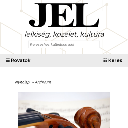
lelkiség, közélet, kultúra
☰
Rovatok
☷
Keres
Nyitólap
»
Archívum