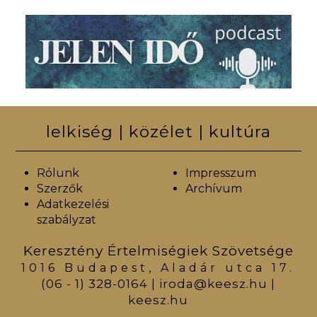
lelkiség | közélet | kultúra
Rólunk
Impresszum
Szerzők
Archívum
Adatkezelési
szabályzat
Keresztény Értelmiségiek Szövetsége
1016 Budapest, Aladár utca 17.
(06 - 1) 328-0164
|
iroda@keesz.hu
|
keesz.hu