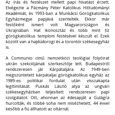
Az írás és festészet mellett papi hívatást érzett.
Elvégezte a Pázmány Péter Katolikus Hittudományi
Akadémiát, és 1993-ban a Munkácsi Görögkatolikus
Egyházmegye papjává szentelték. Ekkor már
festőként ismert volt Magyarországon és
Ukrajnában. Hat ikonosztáz és több mint tíz
görögkatolikus templom festésével készült el. Ezek
között van a hajdúdorogi és a torontói székesegyház
is.
A Communio című nemzetközi teológiai folyóirat
ukrán szekciójának szerkesztője lett. Budapestről
rendszeresen jár Kárpátaljára. Az 1949-ben
megszüntetett kárpátaljai görögkatolikus egyház az
1989-es politikai fordulat után visszakapta
legitimitását. Puskás László atya az ungvári
székesegyházban teljesített rendszeresen papi
szolgálatot. Ott, ahonnan az édesapját a Gulágra
hurcolták, és többé soha nem misézhetett, 44 évvel
később a fiú állhatott az oltárnál.