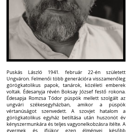
Puskás László 1941. február 22-én született
Ungváron. Felmenői több generációra visszamenőleg
görögkatolikus papok, tanárok, közéleti emberek
voltak. Édesanyja révén Boksay József festő rokona.
Édesapja Romzsa Tódor püspök mellett szolgált az
ungvári székesegyházban, amikor a püspök
vértanúságot szenvedett. A szovjet hatalom a
görögkatolikus egyház betiltása után huszonöt év
kényszermunkára és teljes vagyonelkobzásra ítélte. A
gyermek és ifjúkor ezen élményei később