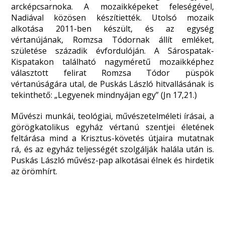
arcképcsarnoka. A mozaikképeket feleségével,
Nadiával közösen készítiették. Utolsó mozaik
alkotása 2011-ben készült, és az egység
vértanújának, Romzsa Tódornak állít emléket,
születése századik évfordulóján. A Sárospatak-
Kispatakon található nagyméretű mozaikképhez
választott felirat Romzsa Tódor püspök
vértanúságára utal, de Puskás László hitvallásának is
tekinthető: „Legyenek mindnyájan egy” (Jn 17,21.)
Művészi munkái, teológiai, művészetelméleti írásai, a
görögkatolikus egyház vértanú szentjei életének
feltárása mind a Krisztus-követés útjaira mutatnak
rá, és az egyház teljességét szolgálják halála után is.
Puskás László művész-pap alkotásai élnek és hirdetik
az örömhírt.