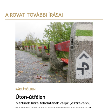
A ROVAT TOVÁBBI ÍRÁSAI
KÁRPÁTÖLBEN
Úton-útfélen
Martinek Imre feladatának vallja: „észrevenni,
meglátni, hitelesen megörökíteni és másokkal