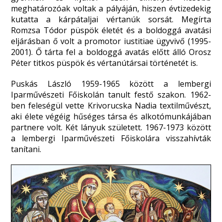
meghatározóak voltak a pályáján, hiszen évtizedekig
kutatta a kárpátaljai vértanúk sorsát. Megírta
Romzsa Tódor püspök életét és a boldoggá avatási
eljárásban ő volt a promotor iustitiae ügyvivő (1995-
2001). Ő tárta fel a boldoggá avatás előtt álló Orosz
Péter titkos püspök és vértanútársai történetét is.
Puskás László 1959-1965 között a lembergi
Iparművészeti Főiskolán tanult festő szakon. 1962-
ben feleségül vette Krivorucska Nadia textilművészt,
aki élete végéig hűséges társa és alkotómunkájában
partnere volt. Két lányuk született. 1967-1973 között
a lembergi Iparművészeti Főiskolára visszahívták
tanítani.