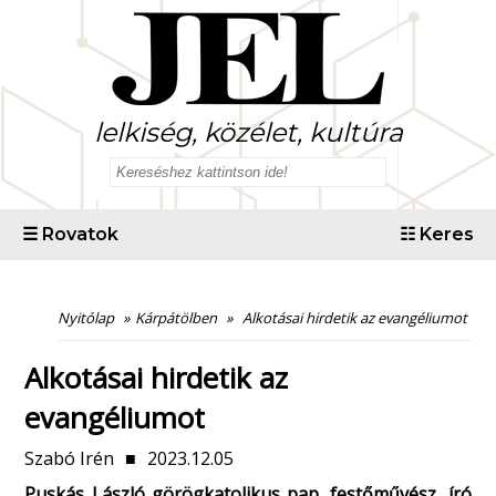
lelkiség, közélet, kultúra
☰
Rovatok
☷
Keres
Nyitólap
»
Kárpátölben
»
Alkotásai hirdetik az evangéliumot
Alkotásai hirdetik az
evangéliumot
Szabó Irén
■
2023.12.05
Puskás László görögkatolikus pap, festőművész, író