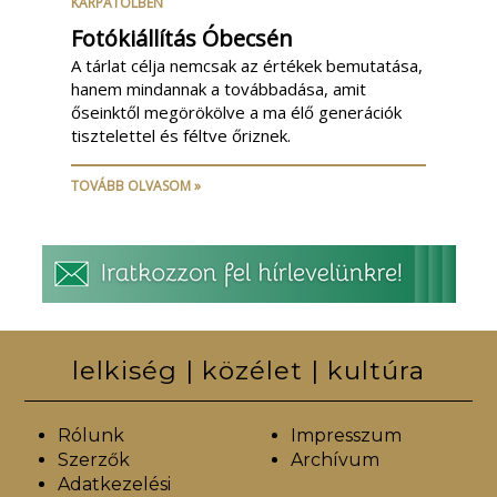
KÁRPÁTÖLBEN
Fotókiállítás Óbecsén
A tárlat célja nemcsak az értékek bemutatása,
hanem mindannak a továbbadása, amit
őseinktől megörökölve a ma élő generációk
tisztelettel és féltve őriznek.
TOVÁBB OLVASOM »
lelkiség | közélet | kultúra
Rólunk
Impresszum
Szerzők
Archívum
Adatkezelési