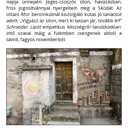
napja ünnepén. Jeges-csúszós úton, havazásban,
friss jogosítvánnyal nyergeltem meg a Skodát. Az
ottani Áfor benzinkútnál kiszolgáló kutas jó tanácsot
adott: „Vigyázz az úton, mert ki lassan jár, tovább ér!”
Schneider Lipót
empatikus készségről tanúskodóan
intő szavai máig a fülemben csengenek abból a
távoli, fagyos novemberből.