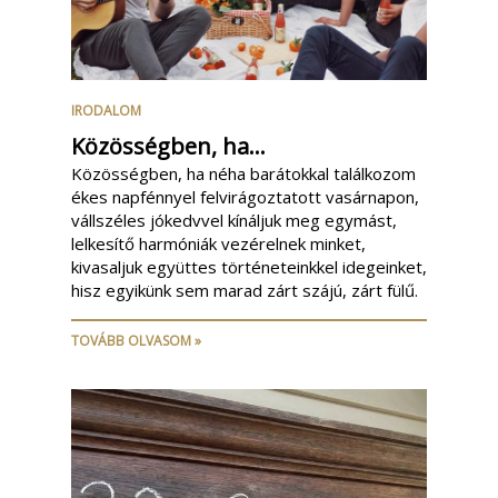
IRODALOM
Közösségben, ha...
Közösségben, ha néha barátokkal találkozom
ékes napfénnyel felvirágoztatott vasárnapon,
vállszéles jókedvvel kínáljuk meg egymást,
lelkesítő harmóniák vezérelnek minket,
kivasaljuk együttes történeteinkkel idegeinket,
hisz egyikünk sem marad zárt szájú, zárt fülű.
TOVÁBB OLVASOM »