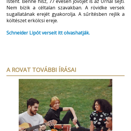
Istent. Benne hisz, 77 évesen jövőjét is az Úrnál sejti.
Nem bízik a céltalan szavakban. A rövidke versek
sugallatának erejét gyakorolja. A sűrítésben rejlik a
költészet erkölcsi ereje.
Schneider Lipót verseit itt olvashatják.
A ROVAT TOVÁBBI ÍRÁSAI