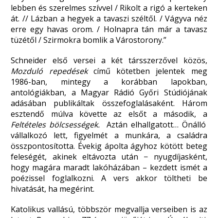
lebben és szerelmes szívvel / Rikolt a rigó a kerteken
át. // Lázban a hegyek a tavaszi széltől. / Vágyva néz
erre egy havas orom. / Holnapra tán már a tavasz
tüzétől / Szirmokra bomlik a Várostorony.”
Schneider első versei a két társszerzővel közös,
Mozduló repedések
című kötetben jelentek meg
1986-ban, mintegy a korábban lapokban,
antológiákban, a Magyar Rádió Győri Stúdiójának
adásában publikáltak összefoglalásaként. Három
esztendő múlva követte az elsőt a második, a
Feltételes bölcsességek.
Aztán elhallgatott… Önálló
vállalkozó lett, figyelmét a munkára, a családra
összpontosította. Évekig ápolta ágyhoz kötött beteg
feleségét, akinek eltávozta után − nyugdíjasként,
hogy magára maradt lakóházában – kezdett ismét a
poézissel foglalkozni. A vers akkor töltheti be
hivatását, ha megérint.
Katolikus vallású, többször megvallja verseiben is az