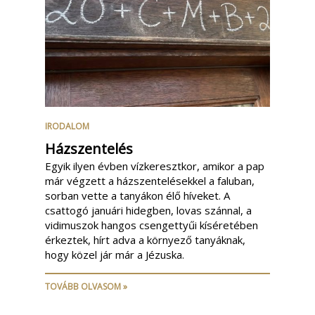
IRODALOM
Házszentelés
Egyik ilyen évben vízkeresztkor, amikor a pap
már végzett a házszentelésekkel a faluban,
sorban vette a tanyákon élő híveket. A
csattogó januári hidegben, lovas szánnal, a
vidimuszok hangos csengettyűi kíséretében
érkeztek, hírt adva a környező tanyáknak,
hogy közel jár már a Jézuska.
TOVÁBB OLVASOM »