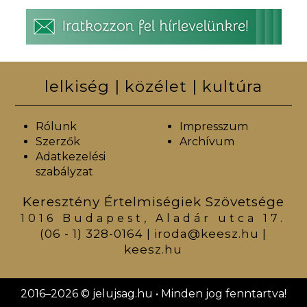
lelkiség | közélet | kultúra
Rólunk
Impresszum
Szerzők
Archívum
Adatkezelési
szabályzat
Keresztény Értelmiségiek Szövetsége
1016 Budapest, Aladár utca 17.
(06 - 1) 328-0164
|
iroda@keesz.hu
|
keesz.hu
2016–2026 © jelujsag.hu • Minden jog fenntartva!