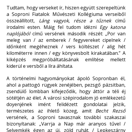
Tudtam, hogy verseket ír, hiszen együtt szerepeltünk
a Soproni Fiatalok Művészeti Kollégiuma verseiből
összeállított,
Láng vagyok, része a tűznek
című
irodalmi esten. Máig fel tudom idézni
Egy katona
naplójából
című versének második részét: „Por van
meleg van / az emberek / fegyvereket cipelnek /
időnként megéheznek / vers költészet / alig hét
kilométerre innen / egy könyvesbolt kirakatában.” A
kiképzés megpróbáltatásának említése mellett
kiderül e versből a líra áhítata.
A történelmi hagyományokat ápoló Sopronban él,
ahol a pattogó rügyek zenéjében, pezsgő pázsitban,
zsendülő lombban kifejeződik, hogy áttör a téli éj
sötétjén az élet. A városi szépirodalom jó emlékezetű
doyenjének imént felidézett gondolatai jelzik,
természetes az ihlető közeg, amit
Becht Rezső
versének, a Soproni tavasznak további szakaszai
bizonyítanak: „Varrja a Nap már aranyos tűvel /
Selyemkék égen az új, zöld ruhát. / Lepkeszárny