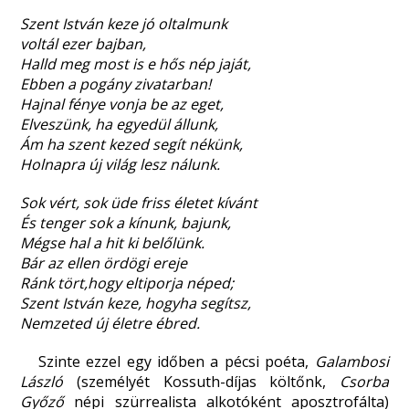
Szent István keze jó oltalmunk
voltál ezer bajban,
Halld meg most is e hős nép jaját,
Ebben a pogány zivatarban!
Hajnal fénye vonja be az eget,
Elveszünk, ha egyedül állunk,
Ám ha szent kezed segít nékünk,
Holnapra új világ lesz nálunk.
Sok vért, sok üde friss életet kívánt
És tenger sok a kínunk, bajunk,
Mégse hal a hit ki belőlünk.
Bár az ellen ördögi ereje
Ránk tört,hogy eltiporja néped;
Szent István keze, hogyha segítsz,
Nemzeted új életre ébred.
Szinte ezzel egy időben a pécsi poéta,
Galambosi
László
(személyét Kossuth-díjas költőnk,
Csorba
Győző
népi szürrealista alkotóként aposztrofálta)