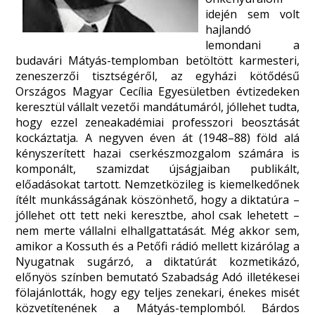
idején sem volt
hajlandó
lemondani a
budavári Mátyás-templomban betöltött karmesteri,
zeneszerzői tisztségéről, az egyházi kötődésű
Országos Magyar Cecília Egyesületben évtizedeken
keresztül vállalt vezetői mandátumáról, jóllehet tudta,
hogy ezzel zeneakadémiai professzori beosztását
kockáztatja. A negyven éven át (1948–88) föld alá
kényszerített hazai cserkészmozgalom számára is
komponált, szamizdat újságjaiban publikált,
előadásokat tartott. Nemzetközileg is kiemelkedőnek
ítélt munkásságának köszönhető, hogy a diktatúra –
jóllehet ott tett neki keresztbe, ahol csak lehetett –
nem merte vállalni elhallgattatását. Még akkor sem,
amikor a Kossuth és a Petőfi rádió mellett kizárólag a
Nyugatnak sugárzó, a diktatúrát kozmetikázó,
előnyös színben bemutató Szabadság Adó illetékesei
fölajánlották, hogy egy teljes zenekari, énekes misét
közvetítenének a Mátyás-templomból. Bárdos