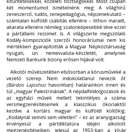
kitüntetésekkel, közéleti tisztségekkel. Most csupán
két momentumot ismételnénk meg: A világhírű
zeneszerző, tudós, zenepedagógus, népzenekutató –
számtalan külföldi csábítás ellenére – itthon maradt,
akarata ellenére némileg szalonképesebbé téve ezzel
a pártállami rezsimet is. A világszerte megszólaló
Kodály-kompozíciók szerzői honoráriumai nem kis
mértékben gyarapították a Magyar Népköztársaság
nyugati, ún. nemesvaluta-készletét, amelynek
Nemzeti Bankunk bizony erősen híjával volt.
Alkotói művészetében elsősorban a kórusműveké a
vezető szerep. Nem indokolatlanul nevezik őt
(Bárdos Lajoshoz
hasonlóan) határainkon innen és
túl „magyar Palestrinának”. A népdalfeldolgozások és
az egyházi művek mellett tekintélyes a száma
versmegzenésítéseinek a klasszikus ókoriaktól
kezdve a kortárs magyar és külföldi költőkig.
„Kodálynál semmi sem véletlen” – ez az aranyigazság
érvényesül a pártdiktatúra idején alkotott
megzenésítéseiben, jelesül az 1953-ban a
Virág