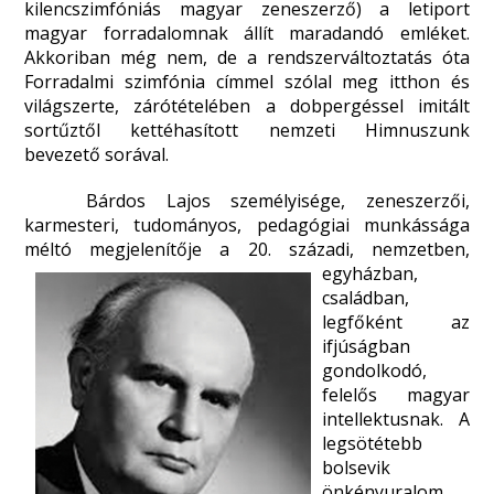
kilencszimfóniás magyar zeneszerző) a letiport
magyar forradalomnak állít maradandó emléket.
Akkoriban még nem, de a rendszerváltoztatás óta
Forradalmi szimfónia címmel szólal meg itthon és
világszerte, zárótételében a dobpergéssel imitált
sortűztől kettéhasított nemzeti Himnuszunk
bevezető sorával.
Bárdos Lajos személyisége, zeneszerzői,
karmesteri, tudományos, pedagógiai munkássága
méltó megjelenítője a 20. századi, nemzetben,
egyházban,
családban,
legfőként az
ifjúságban
gondolkodó,
felelős magyar
intellektusnak. A
legsötétebb
bolsevik
önkényuralom