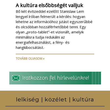
A kultúra elsőbbségét valljuk
Bő két évtizeddel ezelőtt Stanislaw Lem
lengyel íróban felmerült a kérdés: hogyan
lehetne az információhoz jutást egyszerűbbé
és olcsóbban hozzáférhetőbbé tenni. Egy
olyan „proto-tablet”-et vizionált, amelyik
minimálisra tudja redukálni az
energiafelhasználást, a fény- és
hangkibocsátást.
TOVÁBB OLVASOM »
lelkiség | közélet | kultúra