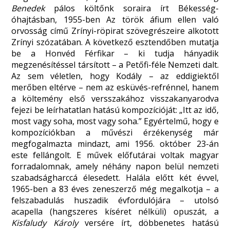
Benedek
pálos költőnk soraira írt Békesség-
óhajtásban, 1955-ben Az török áfium ellen való
orvosság című Zrínyi-röpirat szövegrészeire alkotott
Zrínyi szózatában. A következő esztendőben mutatja
be a Honvéd Férfikar – ki tudja hányadik
megzenésítéssel társított – a Petőfi-féle Nemzeti dalt.
Az sem véletlen, hogy Kodály – az eddigiektől
merőben eltérve – nem az esküvés-refrénnel, hanem
a költemény első versszakához visszakanyarodva
fejezi be leírhatatlan hatású kompozícióját: „Itt az idő,
most vagy soha, most vagy soha.” Egyértelmű, hogy e
kompozíciókban a művészi érzékenység már
megfogalmazta mindazt, ami 1956. október 23-án
este fellángolt. E művek előfutárai voltak magyar
forradalomnak, amely néhány napon belül nemzeti
szabadságharccá élesedett. Halála előtt két évvel,
1965-ben a 83 éves zeneszerző még megalkotja – a
felszabadulás huszadik évfordulójára – utolsó
acapella (hangszeres kíséret nélküli) opuszát, a
Kisfaludy Károly
versére írt, döbbenetes hatású