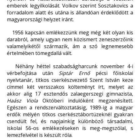
emberek legyilkolását. Volkov szerint Sosztakovics a
forradalom alatt és utána is állandóan érdeklődött a
magyarországi helyzet iránt.
1956 kapcsán emlékezzünk meg még két olyan kis
darabról, amely ugyan nem közismert zeneszerzőink
valamelyikétől származik, ám a szó legnemesebb
értelmében tömegdallá vált.
Néhány héttel szabadságharcunk november 4-i
vérbefojtása után
Siptár Ernő
pécsi főiskolai
nyelvtanár, titkos cserkészvezető Szent István keze
címmel két versszakos költeményt írt, melyet az
akkor alig 17 esztendős zalaegerszegi gimnazista,
Haász Viola
Októberi indulóként megzenésített.
Egészen a rendszerváltoztatásig, 1989-ig a magyar
erdők mélyén titkos cserkésztábortüzeknél gyakran
csendült fel, és napjainkig különböző társadalmi,
iskolai 56-os emlékezéseken is meg-megszólal, s
lemezfelvétel is készült róla.