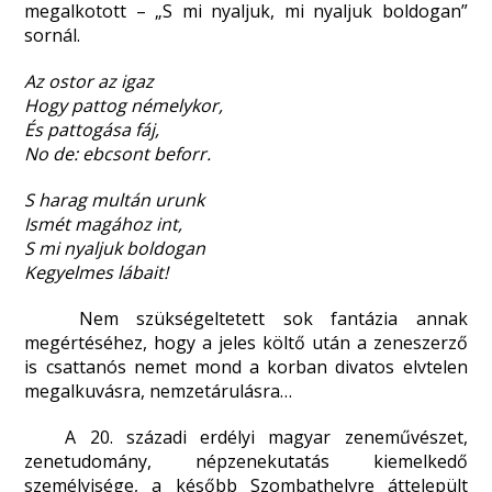
megalkotott – „S mi nyaljuk, mi nyaljuk boldogan”
sornál.
Az ostor az igaz
Hogy pattog némelykor,
És pattogása fáj,
No de: ebcsont beforr.
S harag multán urunk
Ismét magához int,
S mi nyaljuk boldogan
Kegyelmes lábait!
Nem szükségeltetett sok fantázia annak
megértéséhez, hogy a jeles költő után a zeneszerző
is csattanós nemet mond a korban divatos elvtelen
megalkuvásra, nemzetárulásra…
A 20. századi erdélyi magyar zeneművészet,
zenetudomány, népzenekutatás kiemelkedő
személyisége, a később Szombathelyre áttelepült