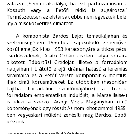
válasza: „Semmi akadálya, ha ezt párhuzamosan a
Kossuth vagy a Petőfi rádió is sugározza.”
Természetesen az elvtársak ebbe nem egyeztek bele,
így a miseközvetítés elmaradt.
A komponista Bárdos Lajos tematikájában és
szellemiségében 1956-hoz kapcsolódó zeneművei
közül emeljük ki az 1953 karácsonyára a titkos pécsi
cserkészeknek, Arató Orbán ciszterci atya soraira
alkotott Tábortűzi Credoját, illetve a forradalom
napjaiban írt, átütő erejű, drámai hatású a Jeremiás
siralmaira és a Petőfi-versre komponált A márciusi
ifjak című kórusműveket. Ez utóbbiban (hasonlóan
Lajtha Forradalmi szimfóniájához) a francia
forradalom emblematikus indulóját, a Marseillaise-t
is idézi a szerző.
Arany János
Magányban című
költeményének egy részét Az nem lehet címmel 1955-
ben vegyeskari műként zenésíti meg Bárdos. Ebből
idézünk: