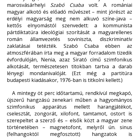
marosvásárhelyi
Szabó Csaba
volt. A romániai
magyar alkotó és előadó művészet – mint jórészt az
erdélyi magyarság meg nem alkuvó színe-java –
kettős elnyomástól szenvedett: a kommunista
pártdiktatúra ideológiai szorítását a magyarellenes
román államvezetés soviniszta, diszkriminatív
zaklatásai tetézték. Szabó Csaba ebben az
atmoszférában írta meg a magyar forradalom tizedik
évfordulóján, Nenia, azaz Sirató című szimfonikus
alkotását, természetesen titokban tartva a darab
lényegi mondanivalóját. (Ezt még a partitúra
budapesti kiadásakor, 1976-ban is titkolni kellett.)
A mintegy öt perc időtartamú, rendkívül megkapó,
újszerű hangzású zenekari műben a hagyományos
szimfonikus apparátus mellett harangjátékot,
cselesztát, zongorát, xilofont, tamtamot, ostort is
szerepeltet a szerző és – elsők közt a magyar zene
történetében – magnetofont, melyről ún. sinus
(felhangoktól megfosztott) hangzatok is