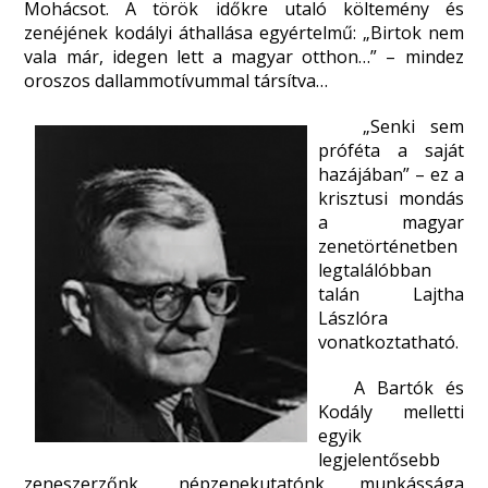
Mohácsot. A török időkre utaló költemény és
zenéjének kodályi áthallása egyértelmű: „Birtok nem
vala már, idegen lett a magyar otthon…” – mindez
oroszos dallammotívummal társítva…
„Senki sem
próféta a saját
hazájában” – ez a
krisztusi mondás
a magyar
zenetörténetben
legtalálóbban
talán Lajtha
Lászlóra
vonatkoztatható.
A Bartók és
Kodály melletti
egyik
legjelentősebb
zeneszerzőnk, népzenekutatónk munkássága