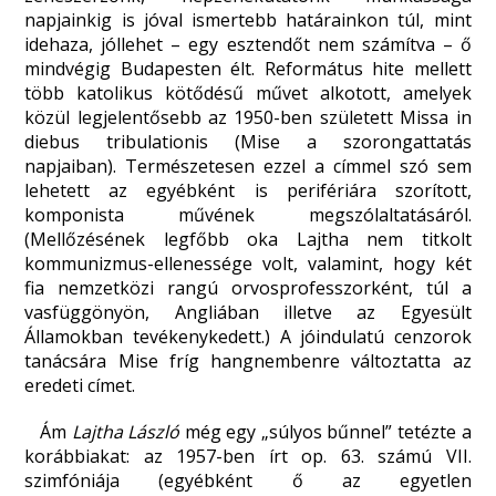
napjainkig is jóval ismertebb határainkon túl, mint
idehaza, jóllehet – egy esztendőt nem számítva – ő
mindvégig Budapesten élt. Református hite mellett
több katolikus kötődésű művet alkotott, amelyek
közül legjelentősebb az 1950-ben született Missa in
diebus tribulationis (Mise a szorongattatás
napjaiban). Természetesen ezzel a címmel szó sem
lehetett az egyébként is perifériára szorított,
komponista művének megszólaltatásáról.
(Mellőzésének legfőbb oka Lajtha nem titkolt
kommunizmus-ellenessége volt, valamint, hogy két
fia nemzetközi rangú orvosprofesszorként, túl a
vasfüggönyön, Angliában illetve az Egyesült
Államokban tevékenykedett.) A jóindulatú cenzorok
tanácsára Mise fríg hangnembenre változtatta az
eredeti címet.
Ám
Lajtha László
még egy „súlyos bűnnel” tetézte a
korábbiakat: az 1957-ben írt op. 63. számú VII.
szimfóniája (egyébként ő az egyetlen