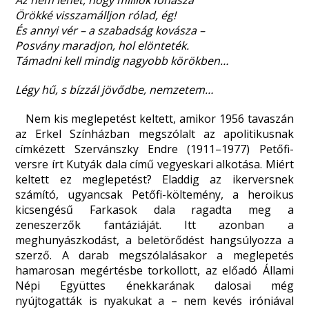
Az nem lehet, hogy milliók fohásza
Örökké visszamálljon rólad, ég!
És annyi vér – a szabadság kovásza –
Posvány maradjon, hol elönteték.
Támadni kell mindig nagyobb körökben…
Légy hű, s bízzál jövődbe, nemzetem…
Nem kis meglepetést keltett, amikor 1956 tavaszán
az Erkel Színházban megszólalt az apolitikusnak
címkézett Szervánszky Endre (1911–1977) Petőfi-
versre írt Kutyák dala című vegyeskari alkotása. Miért
keltett ez meglepetést? Eladdig az ikerversnek
számító, ugyancsak Petőfi-költemény, a heroikus
kicsengésű Farkasok dala ragadta meg a
zeneszerzők fantáziáját. Itt azonban a
meghunyászkodást, a beletörődést hangsúlyozza a
szerző. A darab megszólalásakor a meglepetés
hamarosan megértésbe torkollott, az előadó Állami
Népi Együttes énekkarának dalosai még
nyújtogatták is nyakukat a – nem kevés iróniával