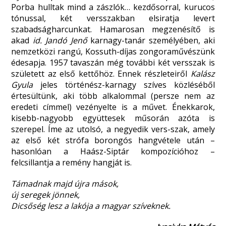
Porba hulltak mind a zászlók… kezdősorral, kurucos
tónussal, két versszakban elsiratja levert
szabadságharcunkat. Hamarosan megzenésítő is
akad
id. Jandó Jenő
karnagy-tanár személyében, aki
nemzetközi rangú, Kossuth-díjas zongoraművészünk
édesapja. 1957 tavaszán még további két versszak is
született az első kettőhöz. Ennek részleteiről
Kalász
Gyula
jeles történész-karnagy szíves közléséből
értesültünk, aki több alkalommal (persze nem az
eredeti címmel) vezényelte is a művet. Énekkarok,
kisebb-nagyobb együttesek műsorán azóta is
szerepel. Íme az utolsó, a negyedik vers-szak, amely
az első két strófa borongós hangvétele után –
hasonlóan a Haász-Siptár kompozícióhoz –
felcsillantja a remény hangját is.
Támadnak majd újra mások,
új seregek jönnek,
Dicsőség lesz a lakója a magyar szíveknek.