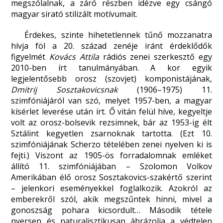
megszólalnak, a záró részben idézve egy csángó
magyar sirató stilizált motívumait.
Érdekes, szinte hihetetlennek tűnő mozzanatra
hívja föl a 20. század zenéje iránt érdeklődők
figyelmét
Kovács Attila
rádiós zenei szerkesztő egy
2010-ben írt tanulmányában. A kor egyik
legjelentősebb orosz (szovjet) komponistájának,
Dmitrij Sosztakovicsnak
(1906–1975) 11.
szimfóniájáról van szó, melyet 1957-ben, a magyar
kísérlet leverése után írt. Ő vitán felül híve, kegyeltje
volt az orosz-bolsevik rezsimnek, bár az 1953-ig élt
Sztálint kegyetlen zsarnoknak tartotta. (Ezt 10.
szimfóniájának Scherzo tételében zenei nyelven ki is
fejti.) Viszont az 1905-ös forradalomnak emléket
állító 11. szimfóniájában – Szolomon Volkov
Amerikában élő orosz Sosztakovics-szakértő szerint
– jelenkori eseményekkel foglalkozik. Azokról az
emberekről szól, akik megszűntek hinni, mivel a
gonoszság pohara kicsordult… Második tétele
nyersen és naturalisztikusan ábrázolja a védtelen