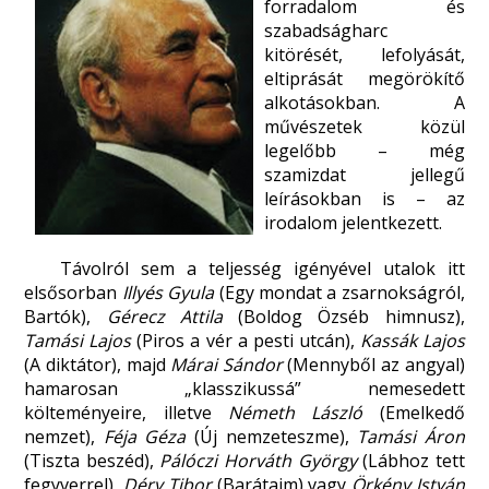
forradalom és
szabadságharc
kitörését, lefolyását,
eltiprását megörökítő
alkotásokban. A
művészetek közül
legelőbb – még
szamizdat jellegű
leírásokban is – az
irodalom jelentkezett.
Távolról sem a teljesség igényével utalok itt
elsősorban
Illyés Gyula
(Egy mondat a zsarnokságról,
Bartók),
Gérecz Attila
(Boldog Özséb himnusz),
Tamási Lajos
(Piros a vér a pesti utcán),
Kassák Lajos
(A diktátor), majd
Márai Sándor
(Mennyből az angyal)
hamarosan „klasszikussá” nemesedett
költeményeire, illetve
Németh László
(Emelkedő
nemzet),
Féja Géza
(Új nemzeteszme),
Tamási Áron
(Tiszta beszéd),
Pálóczi Horváth György
(Lábhoz tett
fegyverrel),
Déry Tibor
(Barátaim) vagy
Örkény István