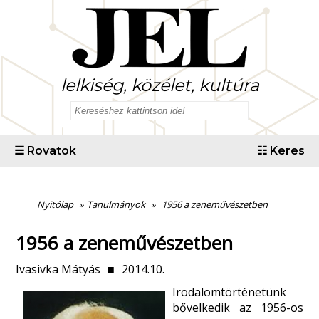
lelkiség, közélet, kultúra
☰
Rovatok
☷
Keres
Nyitólap
»
Tanulmányok
»
1956 a zeneművészetben
1956 a zeneművészetben
Ivasivka Mátyás
■
2014.10.
Irodalomtörténetünk
bővelkedik az 1956-os