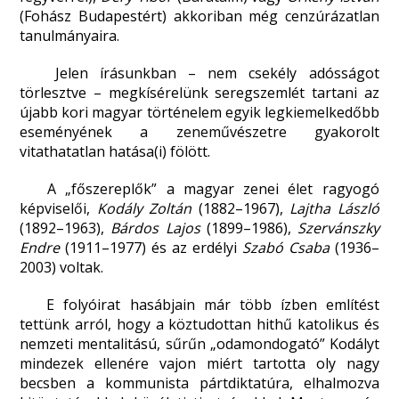
(Fohász Budapestért) akkoriban még cenzúrázatlan
tanulmányaira.
Jelen írásunkban – nem csekély adósságot
törlesztve – megkísérelünk seregszemlét tartani az
újabb kori magyar történelem egyik legkiemelkedőbb
eseményének a zeneművészetre gyakorolt
vitathatatlan hatása(i) fölött.
A „főszereplők” a magyar zenei élet ragyogó
képviselői,
Kodály Zoltán
(1882–1967),
Lajtha László
(1892–1963),
Bárdos Lajos
(1899–1986),
Szervánszky
Endre
(1911–1977) és az erdélyi
Szabó Csaba
(1936–
2003) voltak.
E folyóirat hasábjain már több ízben említést
tettünk arról, hogy a köztudottan hithű katolikus és
nemzeti mentalitású, sűrűn „odamondogató” Kodályt
mindezek ellenére vajon miért tartotta oly nagy
becsben a kommunista pártdiktatúra, elhalmozva